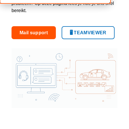
probleem? Op deze pagina lees je hoe je ons snel
bereikt.
Mail support
🖥️ TEAMVIEWER