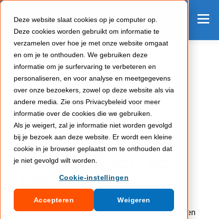
Deze website slaat cookies op je computer op.
Deze cookies worden gebruikt om informatie te
verzamelen over hoe je met onze website omgaat
en om je te onthouden. We gebruiken deze
informatie om je surfervaring te verbeteren en
personaliseren, en voor analyse en meetgegevens
over onze bezoekers, zowel op deze website als via
andere media. Zie ons Privacybeleid voor meer
informatie over de cookies die we gebruiken.
SUPPORT
Als je weigert, zal je informatie niet worden gevolgd
Loop je
vast
?
bij je bezoek aan deze website. Er wordt een kleine
cookie in je browser geplaatst om te onthouden dat
Wij helpen je
je niet gevolgd wilt worden.
verder.
Cookie-instellingen
Accepteren
Weigeren
Werk je al met Vinacles en heb je een vraag of een