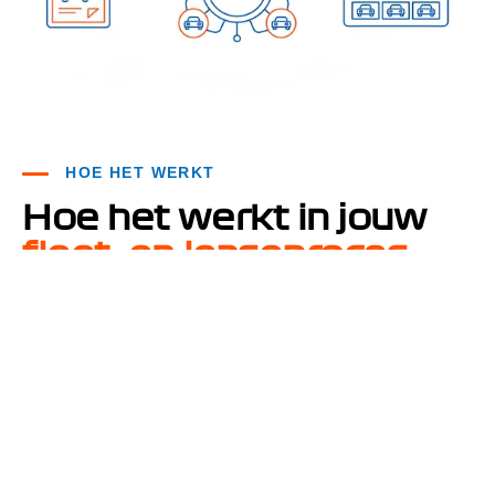
HOE HET WERKT
Hoe het werkt in jouw
fleet- en leaseproces
Een aanvraag wordt in 2Quote gestart voor reparatie,
onderhoud of banden.
SLA informatie wordt automatisch geladen
ROB-codes worden gekoppeld aan offerteregels op
basis van actuele fabrieksdata.
De aanvraag wordt online ingediend en gevolgd
binnen 2Quote.